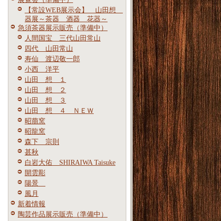
【常設WEB展示会】 山田想
器展～茶器 酒器 花器～
急須茶器展示販売（準備中）
人間国宝 三代山田常山
四代 山田常山
寿仙 渡辺敬一郎
小西 洋平
山田 想 １
山田 想 ２
山田 想 ３
山田 想 ４ ＮＥＷ
昭萠窯
昭龍窯
森下 宗則
甚秋
白岩大佑 SHIRAIWA Taisuke
開雲彫
陽景
風月
新着情報
陶芸作品展示販売（準備中）