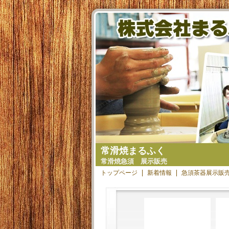
常滑焼まるふく
常滑焼急須 展示販売
トップページ
新着情報
急須茶器展示販