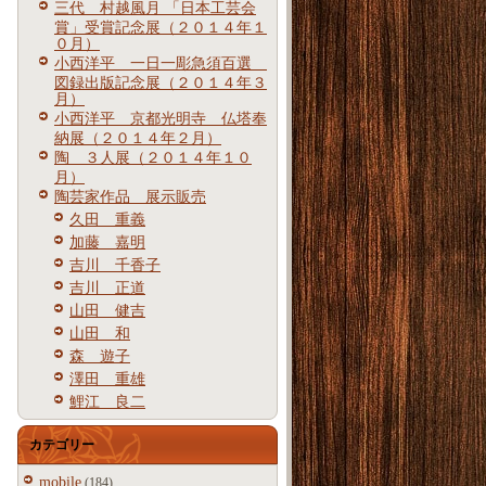
三代 村越風月 「日本工芸会
賞」受賞記念展（２０１４年１
０月）
小西洋平 一日一彫急須百選
図録出版記念展（２０１４年３
月）
小西洋平 京都光明寺 仏塔奉
納展（２０１４年２月）
陶 ３人展（２０１４年１０
月）
陶芸家作品 展示販売
久田 重義
加藤 嘉明
吉川 千香子
吉川 正道
山田 健吉
山田 和
森 遊子
澤田 重雄
鯉江 良二
カテゴリー
mobile
(184)