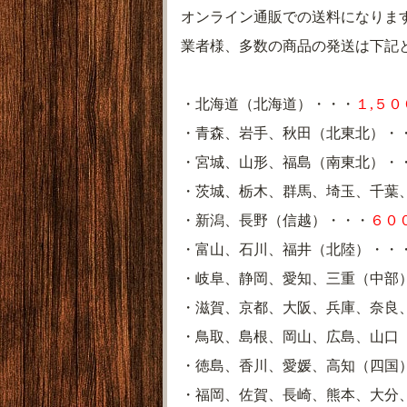
オンライン通販での送料になりま
業者様、多数の商品の発送は下記
・北海道（北海道）・・・
１,５０
・青森、岩手、秋田（北東北）・
・宮城、山形、福島（南東北）・
・茨城、栃木、群馬、埼玉、千葉
・新潟、長野（信越）・・・
６０
・富山、石川、福井（北陸）・・
・岐阜、静岡、愛知、三重（中部
・滋賀、京都、大阪、兵庫、奈良
・鳥取、島根、岡山、広島、山口
・徳島、香川、愛媛、高知（四国
・福岡、佐賀、長崎、熊本、大分