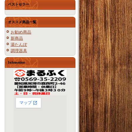
ベストセラー
オススメ商品一覧
お勧め商品
新商品
湯たんぽ
調理器具
Infomation