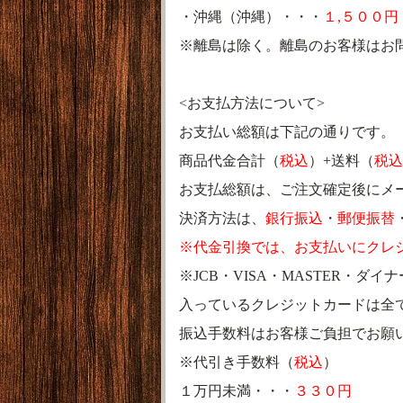
・沖縄（沖縄）・・・
１,５００円
※離島は除く。離島のお客様はお
<お支払方法について>
お支払い総額は下記の通りです。
商品代金合計（
税込
）+送料（
税込
お支払総額は、ご注文確定後にメ
決済方法は、
銀行振込
・
郵便振替
※代金引換では、お支払いにクレ
※JCB・VISA・MASTER・
入っているクレジットカードは全
振込手数料はお客様ご負担でお願
※代引き手数料（
税込
）
１万円未満・・・
３３０円