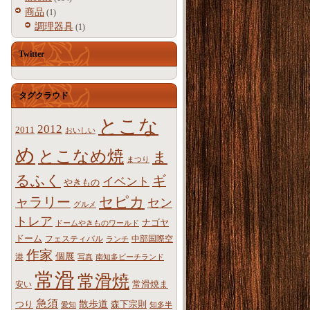
商品
(1)
調理器具
(1)
Twitter
タグクラウド
とこな
2012
2011
おいしい
め
とこなめ焼
ま
まつり
るふく
ギ
イベント
やきもの
ャラリー
セピカ
セン
グルメ
トレア
ナゴヤ
ドームやきものワールド
ドーム
フェスティバル
中部国際空
ランチ
作家
個展
港
写真
南知多ビーチランド
常滑
常滑焼
常滑焼ま
安い
急須
散歩道
つり
森下宗則
愛知
知多半