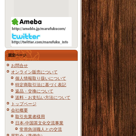
固定ページ
お問合せ
オンライン販売について
個人情報取り扱いについて
特定商取引法に基づく表記
返品・交換について
送料・お支払い方法について
トップページ
会社概要
取引先業者様用
日本-中国茶文化交流事業
常滑急須職人との交流
展覧会（準備中）