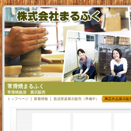
常滑焼まるふく
常滑焼急須 展示販売
トップページ
新着情報
急須茶器展示販売（準備中）
陶芸作品展示販