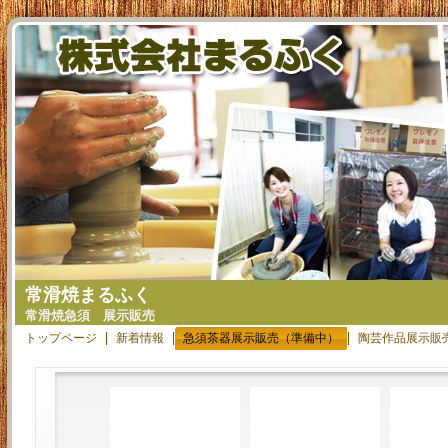
常滑焼まるふく
常滑焼急須 展示販売
トップページ
新着情報
急須茶器展示販売（準備中）
陶芸作品展示販