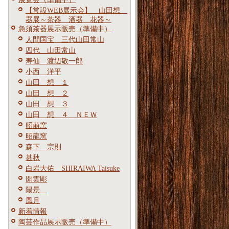
【常設WEB展示会】 山田想
器展～茶器 酒器 花器～
急須茶器展示販売（準備中）
人間国宝 三代山田常山
四代 山田常山
寿仙 渡辺敬一郎
小西 洋平
山田 想 １
山田 想 ２
山田 想 ３
山田 想 ４ ＮＥＷ
昭萠窯
昭龍窯
森下 宗則
甚秋
白岩大佑 SHIRAIWA Taisuke
開雲彫
陽景
風月
新着情報
陶芸作品展示販売（準備中）