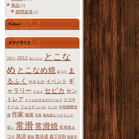
商品
(1)
調理器具
(1)
Twitter
タグクラウド
とこな
2012
2011
おいしい
め
とこなめ焼
ま
まつり
るふく
ギ
イベント
やきもの
ャラリー
セピカ
セン
グルメ
トレア
ナゴヤ
ドームやきものワールド
ドーム
フェスティバル
中部国際空
ランチ
作家
個展
港
写真
南知多ビーチランド
常滑
常滑焼
常滑焼ま
安い
急須
散歩道
つり
森下宗則
愛知
知多半