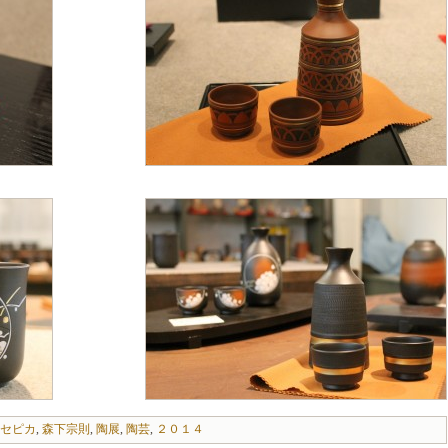
セピカ
,
森下宗則
,
陶展
,
陶芸
,
２０１４