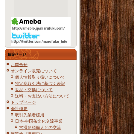
固定ページ
お問合せ
オンライン販売について
個人情報取り扱いについて
特定商取引法に基づく表記
返品・交換について
送料・お支払い方法について
トップページ
会社概要
取引先業者様用
日本-中国茶文化交流事業
常滑急須職人との交流
展覧会（準備中）