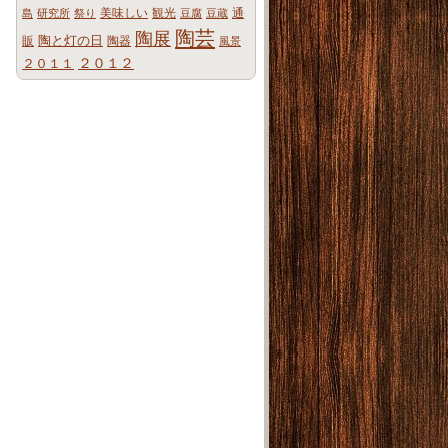
美味しい
観光
通
島
研究所
祭り
豆腐
豆蔵
陶芸
陶展
陶と灯の日
販
陶器
風景
２０１２
２０１１