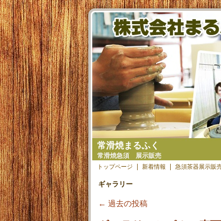
常滑焼まるふく
常滑焼急須 展示販売
トップページ
新着情報
急須茶器展示販
ギャラリー
←
過去の投稿