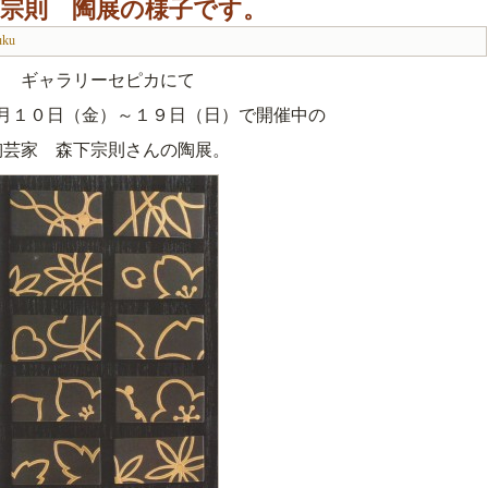
宗則 陶展の様子です。
uku
ギャラリーセピカにて
月１０日（金）～１９日（日）で開催中の
陶芸家 森下宗則さんの陶展。