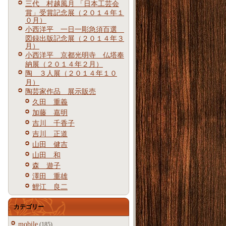
三代 村越風月 「日本工芸会
賞」受賞記念展（２０１４年１
０月）
小西洋平 一日一彫急須百選
図録出版記念展（２０１４年３
月）
小西洋平 京都光明寺 仏塔奉
納展（２０１４年２月）
陶 ３人展（２０１４年１０
月）
陶芸家作品 展示販売
久田 重義
加藤 嘉明
吉川 千香子
吉川 正道
山田 健吉
山田 和
森 遊子
澤田 重雄
鯉江 良二
カテゴリー
mobile
(185)