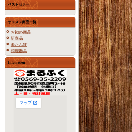
ベストセラー
オススメ商品一覧
お勧め商品
新商品
湯たんぽ
調理器具
Infomation