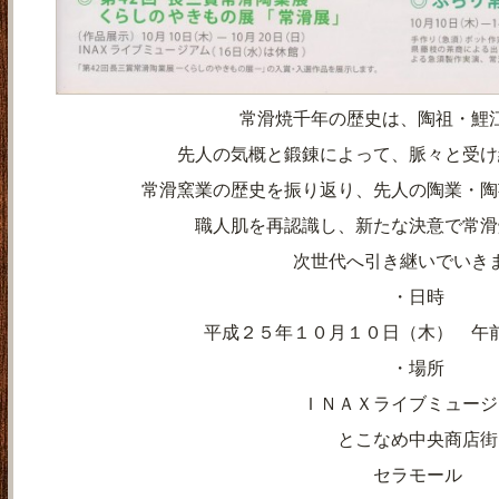
常滑焼千年の歴史は、陶祖・鯉
先人の気概と鍛錬によって、脈々と受け
常滑窯業の歴史を振り返り、先人の陶業・陶
職人肌を再認識し、新たな決意で常滑
次世代へ引き継いでいき
・日時
平成２５年１０月１０日（木） 午
・場所
ＩＮＡＸライブミュージ
とこなめ中央商店街
セラモール