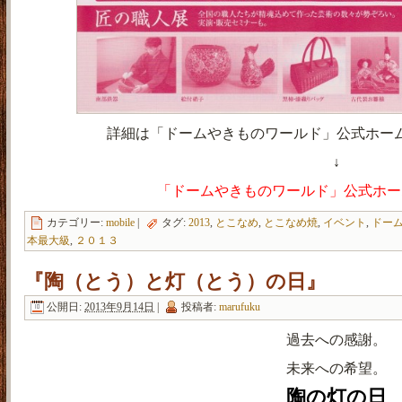
詳細は「ドームやきものワールド」公式ホー
↓
「ドームやきものワールド」公式ホー
カテゴリー:
mobile
|
タグ:
2013
,
とこなめ
,
とこなめ焼
,
イベント
,
ドー
本最大級
,
２０１３
『陶（とう）と灯（とう）の日』
公開日:
2013年9月14日
|
投稿者:
marufuku
過去への感謝。
未来への希望。
陶の灯の日