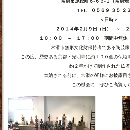
常滑市原松町６-６６-１（常滑
TEL ０５６９-３５-２
＜日時＞
２０１４年２月９日（日） ～ ２
１０：００ ～ １７：００ 期間中無休
常滑市無形文化財保持者である陶芸家
この度、歴史ある京都・光明寺に約１００個の仏塔
約２年かけて制作された仏塔
奉納される前に、常滑の皆様にお披露目
この機会に、ぜひご高覧く