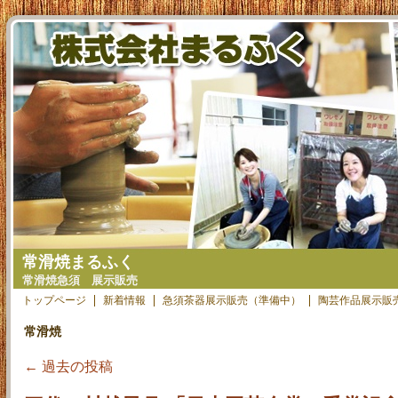
常滑焼まるふく
常滑焼急須 展示販売
トップページ
新着情報
急須茶器展示販売（準備中）
陶芸作品展示販
常滑焼
←
過去の投稿