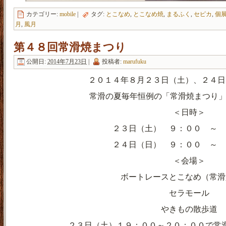
カテゴリー:
mobile
|
タグ:
とこなめ
,
とこなめ焼
,
まるふく
,
セピカ
,
個
月
,
風月
第４８回常滑焼まつり
公開日:
2014年7月23日
|
投稿者:
marufuku
２０１４年８月２３日（土）、２４日
常滑の夏毎年恒例の「常滑焼まつり」
＜日時＞
２３日（土） ９：００ ～ 
２４日（日） ９：００ ～ 
＜会場＞
ボートレースとこなめ（常滑
セラモール
やきもの散歩道
２３日（土）１９：００～２０：００で常