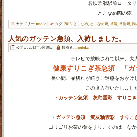
名鉄常滑駅前ロータリ
とこなめ陶の森
カテゴリー:
mobile
|
タグ:
2013
,
とこなめ
,
とこなめ焼
,
常滑
,
常滑焼
,
陶
人気のガッテン急須、入荷しました。
公開日:
2013年5月10日
|
投稿者:
marufuku
テレビで放映されて以来、大
健康すりこぎ茶急須 「ガ
長い間、品切れが続きご迷惑をおかけ
この度入荷いたしまし
・ガッテン急須 灰釉雲彩 すりこぎ
・ガッテン急須 黄灰釉雲彩 すりこ
ゴリゴリお茶の葉をすりこぐのは、なか