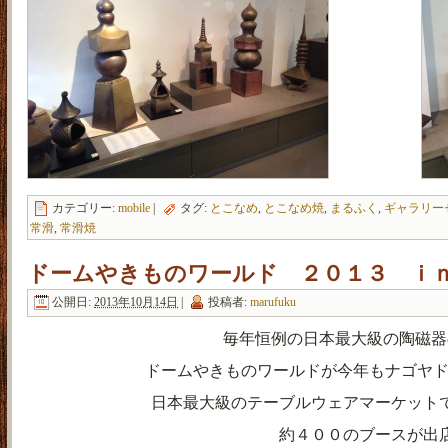
カテゴリー:
mobile
|
タグ:
とこなめ
,
とこなめ焼
,
まるふく
,
ギャラリー
常滑
,
常滑焼
ドームやきものワールド ２０１３ ｉ
公開日:
2013年10月14日
|
投稿者:
marufuku
毎年恒例の日本最大級の陶磁器
ドームやきものワールドが今年もナゴヤド
日本最大級のテーブルウェアマーケット
約４００のブースが出