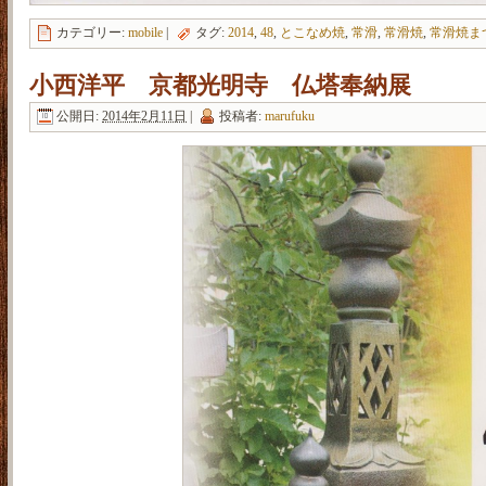
カテゴリー:
mobile
|
タグ:
2014
,
48
,
とこなめ焼
,
常滑
,
常滑焼
,
常滑焼ま
小西洋平 京都光明寺 仏塔奉納展
公開日:
2014年2月11日
|
投稿者:
marufuku